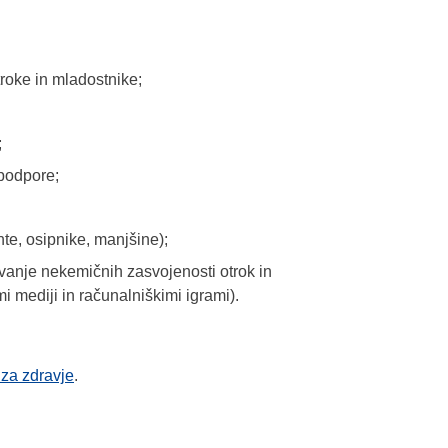
troke in mladostnike;
;
 podpore;
te, osipnike, manjšine);
evanje nekemičnih zasvojenosti otrok in
 mediji in računalniškimi igrami).
 za zdravje
.