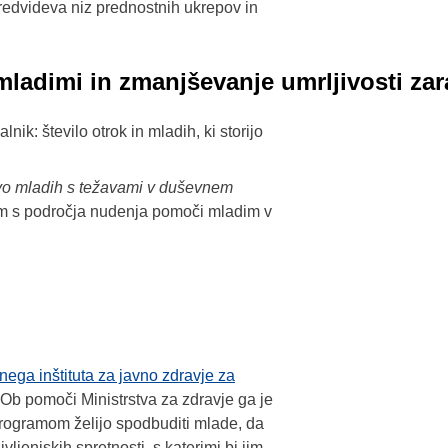
edvideva niz prednostnih ukrepov in
 mladimi in zmanjševanje umrljivosti z
lnik: število otrok in mladih, ki storijo
o mladih s težavami v duševnem
m s področja nudenja pomoči mladim v
ega inštituta za javno zdravje za
Ob pomoči Ministrstva za zdravje ga je
programom želijo spodbuditi mlade, da
ljenjskih spretnosti, s katerimi bi jim