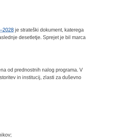
8–2028
je strateški dokument, katerega
lednje desetletje. Sprejet je bil marca
 ena od prednostnih nalog programa. V
oritev in institucij, zlasti za duševno
nikov;