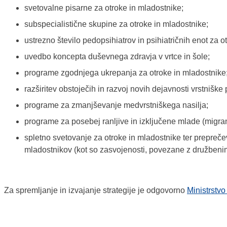
svetovalne pisarne za otroke in mladostnike;
subspecialistične skupine za otroke in mladostnike;
ustrezno število pedopsihiatrov in psihiatričnih enot za o
uvedbo koncepta duševnega zdravja v vrtce in šole;
programe zgodnjega ukrepanja za otroke in mladostnike
razširitev obstoječih in razvoj novih dejavnosti vrstniške
programe za zmanjševanje medvrstniškega nasilja;
programe za posebej ranljive in izključene mlade (migran
spletno svetovanje za otroke in mladostnike ter prepreč
mladostnikov (kot so zasvojenosti, povezane z družbenimi
Za spremljanje in izvajanje strategije je odgovorno
Ministrstvo