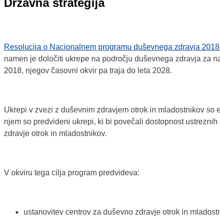
Državna strategija
Resolucija o Nacionalnem programu duševnega zdravja 201
namen je določiti ukrepe na področju duševnega zdravja za nas
2018, njegov časovni okvir pa traja do leta 2028.
Ukrepi v zvezi z duševnim zdravjem otrok in mladostnikov so
njem so predvideni ukrepi, ki bi povečali dostopnost ustreznih st
zdravje otrok in mladostnikov.
V okviru tega cilja program predvideva:
ustanovitev centrov za duševno zdravje otrok in mladost