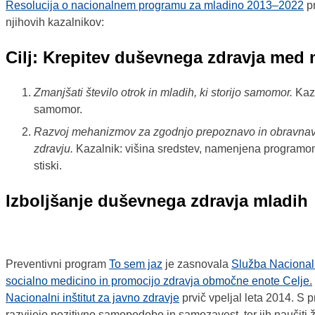
Resolucija o nacionalnem programu za mladino 2013
–
2022
pr
njihovih kazalnikov:
Cilj: Krepitev duševnega zdravja med
Zmanjšati število otrok in mladih, ki storijo samomor.
Kaza
samomor.
Razvoj mehanizmov za zgodnjo prepoznavo in obravnav
zdravju.
Kazalnik: višina sredstev, namenjena programo
stiski.
Izboljšanje duševnega zdravja mladih
Preventivni program
To sem jaz
je zasnovala
Služba Nacionaln
socialno
medicino in promocijo zdravja območne enote Celje
.
Nacionalni inštitut za javno zdravje
prvič vpeljal leta 2014. S 
razvijejo pozitivno samopodobo in samozavest, ter jih naučiti živ