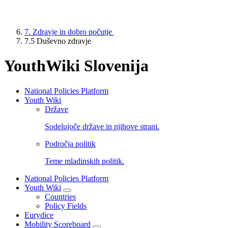
7. Zdravje in dobro počutje
7.5 Duševno zdravje
YouthWiki Slovenija
National Policies Platform
Youth Wiki
NPP
Države
Main
Sodelujoče države in njihove strani.
Menu
Področja politik
Teme mladinskih politik.
National Policies Platform
Youth Wiki
Countries
Policy Fields
Eurydice
Mobility Scoreboard