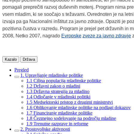
pomagali preprečiti razvoj duševnih motenj. Program nima pre
vsem mladim, ki se soočajo s težavami. Ovrednoten je na letni 
izvaja pa ga Nacionalni inštitut za javno zdravje. Opaziti je po
pozitivna čustva v razredu. Program je prejel pet državnih in
2008, Netko 2007, nagrado
Evropske
zveze za javno zdravje
z
Kazalo
Država
Pregled
1. Upravljanje mladinske politike
1.1 Ciljna populacija mladinske politike
1.2 Državni zakon o mladini
1.3 Državna strategija za mladino
1.4 Odločanje v mladinski politiki
1.5 Medsektorski pristop z drugimi ministrstvi
1.6 Oblikovanje mladinske politike na podlagi dokazov
1.7 Financiranje mladinske politike
1.8 Čezmejno sodelovanje na področju mladine
1.9 Trenutne razprave in reforme
2. Prostovoljske aktivnosti