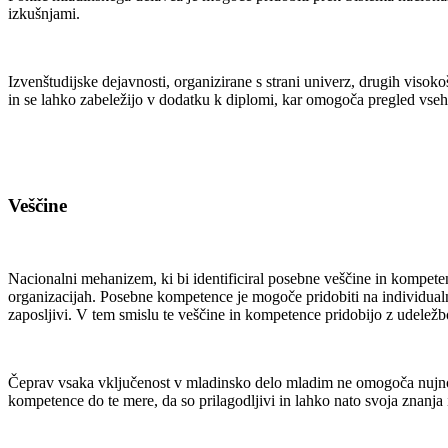
izkušnjami.
Izvenštudijske dejavnosti, organizirane s strani univerz, drugih visoko
in se lahko zabeležijo v dodatku k diplomi, kar omogoča pregled vseh 
Veščine
Nacionalni mehanizem, ki bi identificiral posebne veščine in kompete
organizacijah. Posebne kompetence je mogoče pridobiti na individualni r
zaposljivi. V tem smislu te veščine in kompetence pridobijo z udelež
Čeprav vsaka vključenost v mladinsko delo mladim ne omogoča nujno raz
kompetence do te mere, da so prilagodljivi in lahko nato svoja znanja