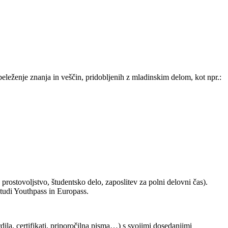
eleženje znanja in veščin, pridobljenih z mladinskim delom, kot npr.:
 prostovoljstvo, študentsko delo, zaposlitev za polni delovni čas).
 tudi Youthpass in Europass.
dila, certifikati, priporočilna pisma…) s svojimi dosedanjimi