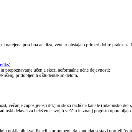
ni narejena posebna analiza, vendar obstajajo primeri dobre prakse za b
efiks)
 in prepoznavanje učenja skozi neformalne učne dejavnosti;
zkušenj, pridobljenih s študentskim delom.
t, večanje zaposljivosti itd.) in skozi različne kanale (mladinsko delo,
adinski delavci za beleženje svojih veščin in znanj pogosto uporabljajo
h poklicnih kvalifikacij, kar pomeni, da kandidat sestavi portfelj (potr