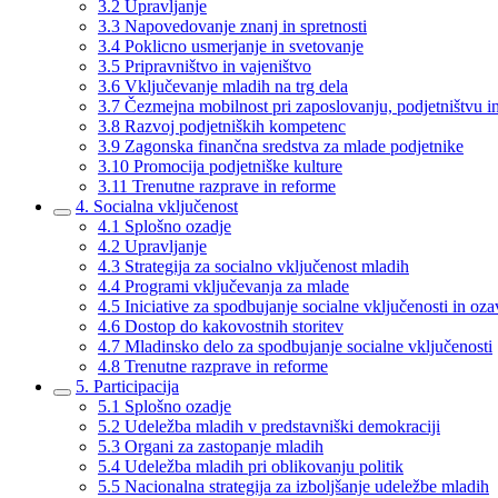
3.2 Upravljanje
3.3 Napovedovanje znanj in spretnosti
3.4 Poklicno usmerjanje in svetovanje
3.5 Pripravništvo in vajeništvo
3.6 Vključevanje mladih na trg dela
3.7 Čezmejna mobilnost pri zaposlovanju, podjetništvu in
3.8 Razvoj podjetniških kompetenc
3.9 Zagonska finančna sredstva za mlade podjetnike
3.10 Promocija podjetniške kulture
3.11 Trenutne razprave in reforme
4. Socialna vključenost
4.1 Splošno ozadje
4.2 Upravljanje
4.3 Strategija za socialno vključenost mladih
4.4 Programi vključevanja za mlade
4.5 Iniciative za spodbujanje socialne vključenosti in oz
4.6 Dostop do kakovostnih storitev
4.7 Mladinsko delo za spodbujanje socialne vključenosti
4.8 Trenutne razprave in reforme
5. Participacija
5.1 Splošno ozadje
5.2 Udeležba mladih v predstavniški demokraciji
5.3 Organi za zastopanje mladih
5.4 Udeležba mladih pri oblikovanju politik
5.5 Nacionalna strategija za izboljšanje udeležbe mladih