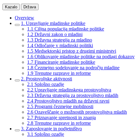
Kazalo
Država
Overview
1. Upravljanje mladinske politike
1.1 Ciljna populacija mladinske politike
1.2 Državni zakon o mladini
1.3 Državna strategija za mladino
1.4 Odločanje v mladinski politiki
1.5 Medsektorski pristop z drugimi ministrstvi
1.6 Oblikovanje mladinske politike na podlagi dokazov
1.7 Financiranje mladinske politike
1.8 Čezmejno sodelovanje na področju mladine
1.9 Trenutne razprave in reforme
2. Prostovoljske aktivnosti
2.1 Splošno ozadje
2.2 Upravljanje mladinskega prostovoljstva
2.3 Državna strategija za prostovoljstvo mladih
2.4 Prostovoljstvo mladih na državni ravni
2.5 Programi čezmejne mobilnosti
2.6 Ozaveščanje o možnostih prostovoljstva mladih
2.7 Priznavanje spretnosti in znanja
2.8 Trenutne razprave in reforme
3. Zaposlovanje in podjetništvo
3.1 Splošno ozadje