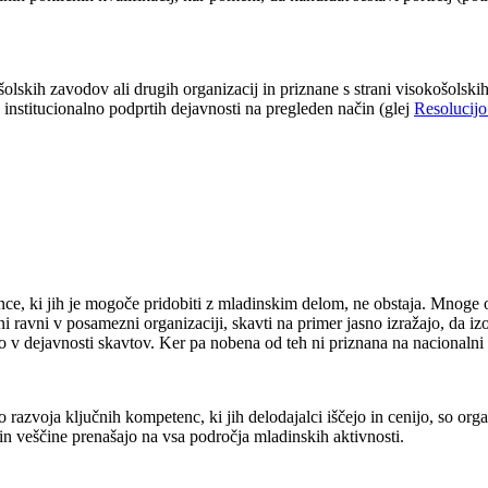
šolskih zavodov ali drugih organizacij in priznane s strani visokošolski
institucionalno podprtih dejavnosti na pregleden način (glej
Resolucij
nce, ki jih je mogoče pridobiti z mladinskim delom, ne obstaja. Mnoge o
avni v posamezni organizaciji, skavti na primer jasno izražajo, da izobraž
bo v dejavnosti skavtov. Ker pa nobena od teh ni priznana na nacional
voja ključnih kompetenc, ki jih delodajalci iščejo in cenijo, so organ
 in veščine prenašajo na vsa področja mladinskih aktivnosti.