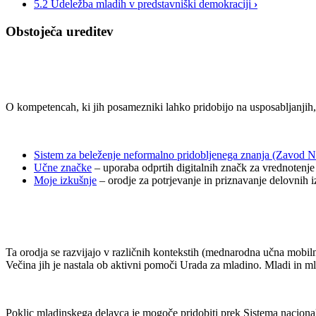
5.2 Udeležba mladih v predstavniški demokraciji
›
Obstoječa ureditev
O kompetencah, ki jih posamezniki lahko pridobijo na usposabljanjih, 
Sistem za beleženje neformalno pridobljenega znanja (Zavod N
Učne značke
– uporaba odprtih digitalnih značk za vrednotenje
Moje izkušnje
– orodje za potrjevanje in priznavanje delovnih i
Ta orodja se razvijajo v različnih kontekstih (mednarodna učna mobilnos
Večina jih je nastala ob aktivni pomoči Urada za mladino. Mladi in ml
Poklic mladinskega delavca je mogoče pridobiti prek Sistema nacionalni