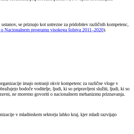
h ustanov, se priznajo kot ustrezne za pridobitev različnih kompetenc,
o o Nacionalnem programu visokega šolstva 2011–2020
).
rganizacije imajo notranji okvir kompetenc za različne vloge v
ujejo bodoče voditelje, ljudi, ki so pripravljeni služiti, ljudi, ki so
ni ravni, ne moremo govoriti o nacionalnem mehanizmu priznavanja.
izacije v mladinskem sektorju lahko kraj, kjer mladi razvijajo