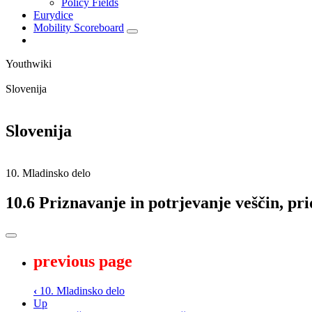
Policy Fields
Eurydice
Mobility Scoreboard
Youthwiki
Slovenija
Slovenija
10. Mladinsko delo
10.6 Priznavanje in potrjevanje veščin, p
previous page
‹
10. Mladinsko delo
Up