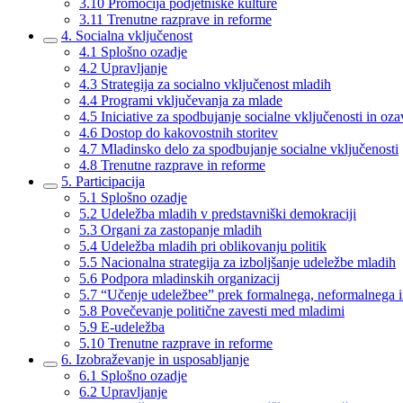
3.10 Promocija podjetniške kulture
3.11 Trenutne razprave in reforme
4. Socialna vključenost
4.1 Splošno ozadje
4.2 Upravljanje
4.3 Strategija za socialno vključenost mladih
4.4 Programi vključevanja za mlade
4.5 Iniciative za spodbujanje socialne vključenosti in oz
4.6 Dostop do kakovostnih storitev
4.7 Mladinsko delo za spodbujanje socialne vključenosti
4.8 Trenutne razprave in reforme
5. Participacija
5.1 Splošno ozadje
5.2 Udeležba mladih v predstavniški demokraciji
5.3 Organi za zastopanje mladih
5.4 Udeležba mladih pri oblikovanju politik
5.5 Nacionalna strategija za izboljšanje udeležbe mladih
5.6 Podpora mladinskih organizacij
5.7 “Učenje udeležbee” prek formalnega, neformalnega i
5.8 Povečevanje politične zavesti med mladimi
5.9 E-udeležba
5.10 Trenutne razprave in reforme
6. Izobraževanje in usposabljanje
6.1 Splošno ozadje
6.2 Upravljanje