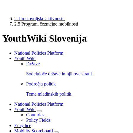
2. Prostovoljske aktivnosti
2.5 Programi čezmejne mobilnosti
YouthWiki Slovenija
National Policies Platform
Youth Wiki
NPP
Države
Main
Sodelujoče države in njihove strani.
Menu
Področja politik
Teme mladinskih politik.
National Policies Platform
Youth Wiki
Countries
Policy Fields
Eurydice
Mobility Scoreboard