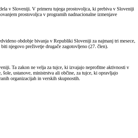
ela v Sloveniji. V primeru tujega prostovoljca, ki prebiva v Sloveniji
odelovanjem prostovoljca v programih nadnacionalne izmenjave
 predvideno obdobje bivanja v Republiki Sloveniji za najmanj tri mesece,
iti njegovo preživetje drugače zagotovljeno (27. člen).
iji. Ta zakon ne velja za tujce, ki izvajajo neprofitne aktivnosti v
ole, ustanove, ministrstva ali občine, za tujce, ki opravljajo
iranih organizacijah in verskih skupnostih.