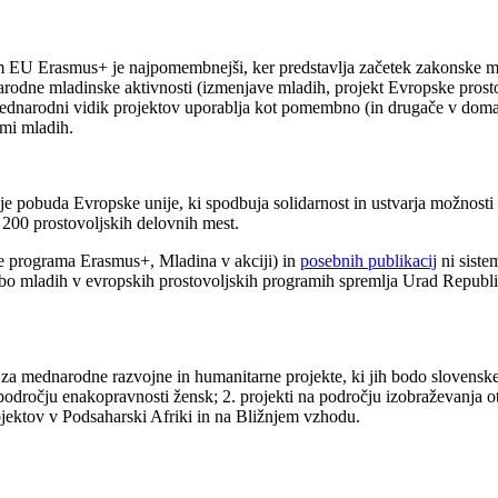
 EU Erasmus+ je najpomembnejši, ker predstavlja začetek zakonske možn
rodne mladinske aktivnosti (izmenjave mladih, projekt Evropske prostov
ednarodni vidik projektov uporablja kot pomembno (in drugače v domač
ami mladih.
i je pobuda Evropske unije, ki spodbuja solidarnost in ustvarja možnosti
 200 prostovoljskih delovnih mest.
e programa Erasmus+, Mladina v akciji) in
posebnih publikacij
ni siste
žbo mladih v evropskih prostovoljskih programih spremlja Urad Republ
a mednarodne razvojne in humanitarne projekte, ki jih bodo slovenske
 področju enakopravnosti žensk; 2. projekti na področju izobraževanja 
ojektov v Podsaharski Afriki in na Bližnjem vzhodu.