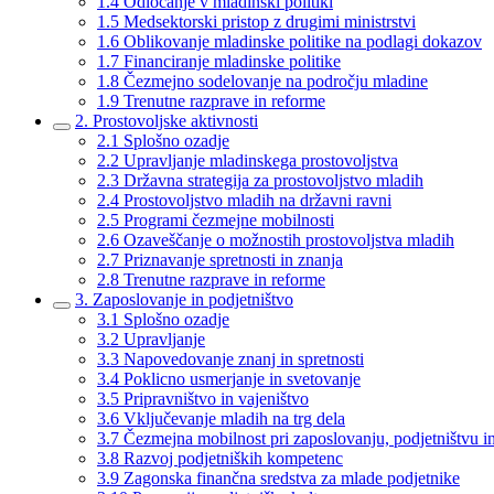
1.4 Odločanje v mladinski politiki
1.5 Medsektorski pristop z drugimi ministrstvi
1.6 Oblikovanje mladinske politike na podlagi dokazov
1.7 Financiranje mladinske politike
1.8 Čezmejno sodelovanje na področju mladine
1.9 Trenutne razprave in reforme
2. Prostovoljske aktivnosti
2.1 Splošno ozadje
2.2 Upravljanje mladinskega prostovoljstva
2.3 Državna strategija za prostovoljstvo mladih
2.4 Prostovoljstvo mladih na državni ravni
2.5 Programi čezmejne mobilnosti
2.6 Ozaveščanje o možnostih prostovoljstva mladih
2.7 Priznavanje spretnosti in znanja
2.8 Trenutne razprave in reforme
3. Zaposlovanje in podjetništvo
3.1 Splošno ozadje
3.2 Upravljanje
3.3 Napovedovanje znanj in spretnosti
3.4 Poklicno usmerjanje in svetovanje
3.5 Pripravništvo in vajeništvo
3.6 Vključevanje mladih na trg dela
3.7 Čezmejna mobilnost pri zaposlovanju, podjetništvu in
3.8 Razvoj podjetniških kompetenc
3.9 Zagonska finančna sredstva za mlade podjetnike