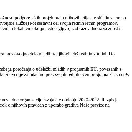
osti podpore takih projektov in njihovih ciljev, v skladu s tem pa
oljske službe) kot sestavni del svojih rednih letnih programov.
em in lokalnem okolju nedosegljivo) izobraževalno razsežnost in
 za prostovoljno delo mladih v njihovih državah in v tujini. Do
mskega poročanja o udeležbi mladih v programih EU, povezanih s
ike Slovenije za mladino prek svojih rednih ocen programa Erasmus+,
 nevladne organizacije izvajale v obdobju 2020-2022. Razpis je
otrok o njihovih pravicah z uporabo gradiva Naše pravice na