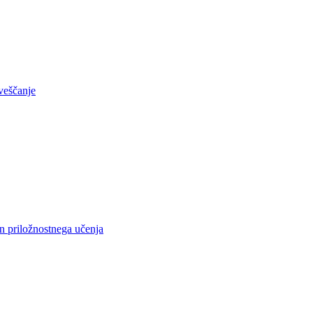
aveščanje
n priložnostnega učenja