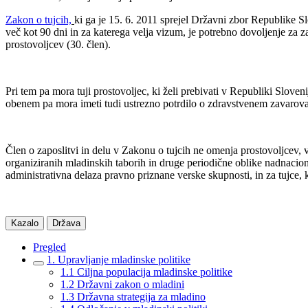
Zakon o tujcih,
ki ga je 15. 6. 2011 sprejel Državni zbor Republike Sl
več kot 90 dni in za katerega velja vizum, je potrebno dovoljenje za
prostovoljcev (30. člen).
Pri tem pa mora tuji prostovoljec, ki želi prebivati v Republiki Sloven
obenem pa mora imeti tudi ustrezno potrdilo o zdravstvenem zavarovan
Člen o zaposlitvi in delu v Zakonu o tujcih ne omenja prostovoljcev, v
organiziranih mladinskih taborih in druge periodične oblike nadnaciona
administrativna delaza pravno priznane verske skupnosti, in za tujce, k
Kazalo
Država
Pregled
1. Upravljanje mladinske politike
1.1 Ciljna populacija mladinske politike
1.2 Državni zakon o mladini
1.3 Državna strategija za mladino