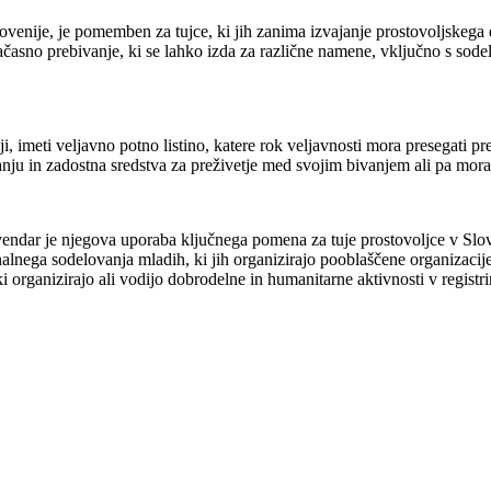
ovenije, je pomemben za tujce, ki jih zanima izvajanje prostovoljskega d
 začasno prebivanje, ki se lahko izda za različne namene, vključno s s
iji, imeti veljavno potno listino, katere rok veljavnosti mora presegati
ju in zadostna sredstva za preživetje med svojim bivanjem ali pa mora b
endar je njegova uporaba ključnega pomena za tuje prostovoljce v Sloven
lnega sodelovanja mladih, ki jih organizirajo pooblaščene organizacije, š
i organizirajo ali vodijo dobrodelne in humanitarne aktivnosti v registr