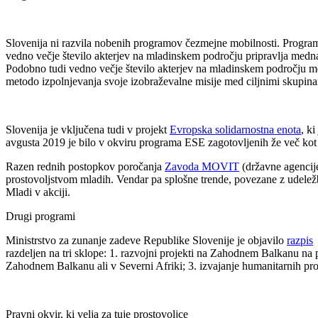
Slovenija ni razvila nobenih programov čezmejne mobilnosti. Program
vedno večje število akterjev na mladinskem področju pripravlja medna
Podobno tudi vedno večje število akterjev na mladinskem področju m
metodo izpolnjevanja svoje izobraževalne misije med ciljnimi skupin
Slovenija je vključena tudi v projekt
Evropska solidarnostna enota
, k
avgusta 2019 je bilo v okviru programa ESE zagotovljenih že več kot
Razen rednih postopkov poročanja
Zavoda MOVIT
(državne agencij
prostovoljstvom mladih. Vendar pa splošne trende, povezane z udele
Mladi v akciji.
Drugi programi
Ministrstvo za zunanje zadeve Republike Slovenije je objavilo
razpis
z
razdeljen na tri sklope: 1. razvojni projekti na Zahodnem Balkanu na
Zahodnem Balkanu ali v Severni Afriki; 3. izvajanje humanitarnih pr
Pravni okvir, ki velja za tuje prostovoljce