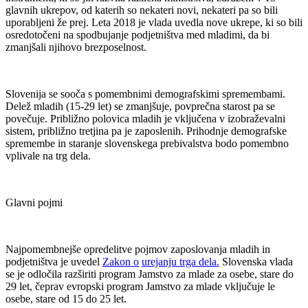
glavnih ukrepov, od katerih so nekateri novi, nekateri pa so bili
uporabljeni že prej. Leta 2018 je vlada uvedla nove ukrepe, ki so bili
osredotočeni na spodbujanje podjetništva med mladimi, da bi
zmanjšali njihovo brezposelnost.
Slovenija se sooča s pomembnimi demografskimi spremembami.
Delež mladih (15-29 let) se zmanjšuje, povprečna starost pa se
povečuje. Približno polovica mladih je vključena v izobraževalni
sistem, približno tretjina pa je zaposlenih. Prihodnje demografske
spremembe in staranje slovenskega prebivalstva bodo pomembno
vplivale na trg dela.
Glavni pojmi
Najpomembnejše opredelitve pojmov zaposlovanja mladih in
podjetništva je uvedel
Zakon o
urejanju trga dela
.
Slovenska vlada
se je odločila razširiti program Jamstvo za mlade za osebe, stare do
29 let, čeprav evropski program Jamstvo za mlade vključuje le
osebe, stare od 15 do 25 let.