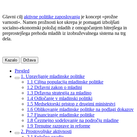
Glavni cilj
aktivne politike zaposlovanja
je koncept »prožne
varnosti«. Namen prožnosti kot ukrepa je pomagati izboljšati
socialno-ekonomski položaj mladih z omogočanjem hitrejšega in
preprostejšega prehoda mladih iz izobraževalnega sistema na trg
dela.
Kazalo
Država
Pregled
1. Upravljanje mladinske politike
1.1 Ciljna populacija mladinske politike
1.2 Državni zakon o mladini
1.3 Državna strategija za mladino
1.4 Odločanje v mladinski politiki
1.5 Medsektorski pristop z drugimi ministrstvi
1.6 Oblikovanje mladinske politike na podlagi dokazov
1.7 Financiranje mladinske politike
1.8 Čezmejno sodelovanje na področju mladine
1.9 Trenutne razprave in reforme
2. Prostovoljske aktivnosti
2.1 Splošno ozadje