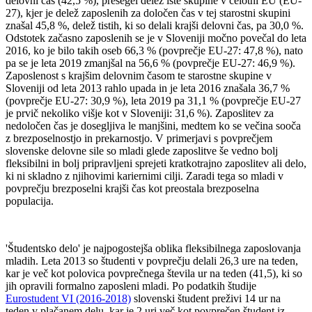
delovni čas (42,5 %), presegel delež iste skupine v celotni EU (EU-
27), kjer je delež zaposlenih za določen čas v tej starostni skupini
znašal 45,8 %, delež tistih, ki so delali krajši delovni čas, pa 30,0 %.
Odstotek začasno zaposlenih se je v Sloveniji močno povečal do leta
2016, ko je bilo takih oseb 66,3 % (povprečje EU-27: 47,8 %), nato
pa se je leta 2019 zmanjšal na 56,6 % (povprečje EU-27: 46,9 %).
Zaposlenost s krajšim delovnim časom te starostne skupine v
Sloveniji od leta 2013 rahlo upada in je leta 2016 znašala 36,7 %
(povprečje EU-27: 30,9 %), leta 2019 pa 31,1 % (povprečje EU-27
je prvič nekoliko višje kot v Sloveniji: 31,6 %). Zaposlitev za
nedoločen čas je dosegljiva le manjšini, medtem ko se večina sooča
z brezposelnostjo in prekarnostjo. V primerjavi s povprečjem
slovenske delovne sile so mladi glede zaposlitve še vedno bolj
fleksibilni in bolj pripravljeni sprejeti kratkotrajno zaposlitev ali delo,
ki ni skladno z njihovimi kariernimi cilji. Zaradi tega so mladi v
povprečju brezposelni krajši čas kot preostala brezposelna
populacija.
'Študentsko delo' je najpogostejša oblika fleksibilnega zaposlovanja
mladih. Leta 2013 so študenti v povprečju delali 26,3 ure na teden,
kar je več kot polovica povprečnega števila ur na teden (41,5), ki so
jih opravili formalno zaposleni mladi. Po podatkih študije
Eurostudent VI (2016-2018)
slovenski študent preživi 14 ur na
teden v plačanem delu, kar je 2 uri več kot povprečen študent iz