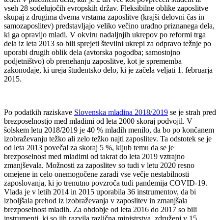
vseh 28 sodelujočih evropskih držav. Fleksibilne oblike zaposlitve
skupaj z drugima dvema vrstama zaposlitve (krajši delovni čas in
samozaposlitev) predstavljajo veliko večino uradno priznanega dela,
ki ga opravijo mladi. V okviru nadaljnjih ukrepov po reformi trga
dela iz leta 2013 so bili sprejeti številni ukrepi za odpravo težnje po
uporabi drugih oblik dela (avtorska pogodba; samostojno
podjetništvo) ob prenehanju zaposlitve, kot je sprememba
zakonodaje, ki ureja študentsko delo, ki je začela veljati 1. februarja
2015.
Po podatkih raziskave
Slovenska mladina 2018/2019
se je strah pred
brezposelnostjo med mladimi od leta 2000 skoraj podvojil. V
šolskem letu 2018/2019 je 40 % mladih menilo, da bo po končanem
izobraževanju težko ali zelo težko najti zaposlitev. Ta odstotek se je
od leta 2013 povečal za skoraj 5 %, kljub temu da se je
brezposelnost med mladimi od takrat do leta 2019 vztrajno
zmanjševala. Možnosti za zaposlitev so tudi v letu 2020 resno
omejene in celo onemogočene zaradi vse večje nestabilnosti
zaposlovanja, ki jo trenutno povzroča tudi pandemija COVID-19.
Vlada je v letih 2014 in 2015 uporabila 36 instrumentov, da bi
izboljšala prehod iz izobraževanja v zaposlitev in zmanjšala
brezposelnost mladih. Za obdobje od leta 2016 do 2017 so bili
instrumenti, ki so jih razvila različna ministrstva, združeni v 15