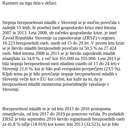
Razmere na trgu dela v državi
Stopnja brezposelnosti mladih v Sloveniji se je močno povečala v
zadnjih 15 letih, še posebej med gospodarsko krizo med letoma
2007 in 2013. Leta 2008, ob začetku gospodarske krize, je imel
Zavod Republike Slovenije za zaposlovanje (ZRSZ) v registru
18.223 brezposelnih oseb, starih od 15 do 29 let. V prvem letu krize
se je število mladih brezposelnih povečalo za 50,5 % na 27.424
oseb. Med letoma 2008 in 2013 se je število zaposlenih mladih
zmanjšalo za 34,9 %, z več kot 161.000 na 105.000. Leta 2013 je
bila stopnja brezposelnosti med mladimi (starih od 15 do 24 let) v
Sloveniji 21,6 %, kar je bilo pod evropskim povprečjem (23,5 %).
Kljub temu pa je bilo povečanje stopnje brezposelnosti mladih v
Sloveniji večje kot v EU kot celoti, kar kaže na to, da je
brezposelnost mladih razmeroma pomembnejše vprašanje v
Sloveniji.
Brezposelnost mladih se je od leta 2013 do 2016 postopoma
zmanjševala, od leta 2017 do 2019 pa ponovno večala. Po podatkih
ZRSZ je bilo septembra 2016 število registriranih brezposelnih oseb
za 41,8 % nižje (18.919) kot konec leta 2013 (32.523), ko je bilo