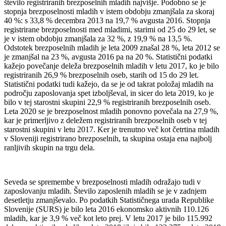
število registriranih brezposelnih mladih najvišje. Podobno se je
stopnja brezposelnosti mladih v istem obdobju zmanjšala za skoraj
40 %: s 33,8 % decembra 2013 na 19,7 % avgusta 2016. Stopnja
registrirane brezposelnosti med mladimi, starimi od 25 do 29 let, se
je v istem obdobju zmanjšala za 32 %, z 19,9 % na 13,5 %.
Odstotek brezposelnih mladih je leta 2009 znašal 28 %, leta 2012 se
je zmanjšal na 23 %, avgusta 2016 pa na 20 %. Statistični podatki
kažejo povečanje deleža brezposelnih mladih v letu 2017, ko je bilo
registriranih 26,9 % brezposelnih oseb, starih od 15 do 29 let.
Statistični podatki tudi kažejo, da se je od takrat položaj mladih na
področju zaposlovanja spet izboljševal, in sicer do leta 2019, ko je
bilo v tej starostni skupini 22,9 % registriranih brezposelnih oseb.
Leta 2020 se je brezposelnost mladih ponovno povečala na 27,9 %,
kar je primerljivo z deležem registriranih brezposelnih oseb v tej
starostni skupini v letu 2017. Ker je trenutno več kot četrtina mladih
v Sloveniji registrirano brezposelnih, ta skupina ostaja ena najbolj
ranljivih skupin na trgu dela.
Seveda se spremembe v brezposelnosti mladih odražajo tudi v
zaposlovanju mladih. Število zaposlenih mladih se je v zadnjem
desetletju zmanjševalo. Po podatkih Statističnega urada Republike
Slovenije (SURS) je bilo leta 2016 ekonomsko aktivnih 110.126
mladih, kar je 3,9 % več kot leto prej. V letu 2017 je bilo 115.992