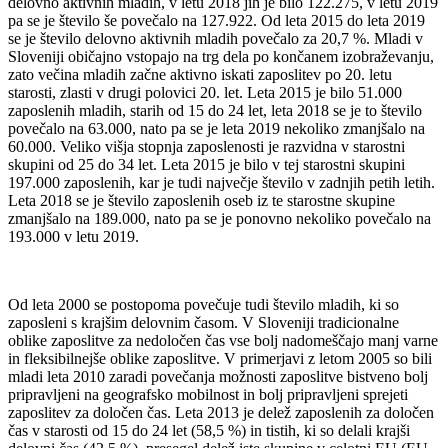
delovno aktivnih mladih, v letu 2018 jih je bilo 122.275, v letu 2019
pa se je število še povečalo na 127.922. Od leta 2015 do leta 2019
se je število delovno aktivnih mladih povečalo za 20,7 %. Mladi v
Sloveniji običajno vstopajo na trg dela po končanem izobraževanju,
zato večina mladih začne aktivno iskati zaposlitev po 20. letu
starosti, zlasti v drugi polovici 20. let. Leta 2015 je bilo 51.000
zaposlenih mladih, starih od 15 do 24 let, leta 2018 se je to število
povečalo na 63.000, nato pa se je leta 2019 nekoliko zmanjšalo na
60.000. Veliko višja stopnja zaposlenosti je razvidna v starostni
skupini od 25 do 34 let. Leta 2015 je bilo v tej starostni skupini
197.000 zaposlenih, kar je tudi največje število v zadnjih petih letih.
Leta 2018 se je število zaposlenih oseb iz te starostne skupine
zmanjšalo na 189.000, nato pa se je ponovno nekoliko povečalo na
193.000 v letu 2019.
Od leta 2000 se postopoma povečuje tudi število mladih, ki so
zaposleni s krajšim delovnim časom. V Sloveniji tradicionalne
oblike zaposlitve za nedoločen čas vse bolj nadomeščajo manj varne
in fleksibilnejše oblike zaposlitve. V primerjavi z letom 2005 so bili
mladi leta 2010 zaradi povečanja možnosti zaposlitve bistveno bolj
pripravljeni na geografsko mobilnost in bolj pripravljeni sprejeti
zaposlitev za določen čas. Leta 2013 je delež zaposlenih za določen
čas v starosti od 15 do 24 let (58,5 %) in tistih, ki so delali krajši