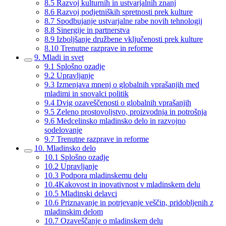
8.5 Razvoj kulturnih in ustvarjalnih znanj
8.6 Razvoj podjetniških spretnosti prek kulture
8.7 Spodbujanje ustvarjalne rabe novih tehnologij
8.8 Sinergije in partnerstva
8.9 Izboljšanje družbene vključenosti prek kulture
8.10 Trenutne razprave in reforme
9. Mladi in svet
9.1 Splošno ozadje
9.2 Upravljanje
9.3 Izmenjava mnenj o globalnih vprašanjih med
mladimi in snovalci politik
9.4 Dvig ozaveščenosti o globalnih vprašanjih
9.5 Zeleno prostovoljstvo, proizvodnja in potrošnja
9.6 Medcelinsko mladinsko delo in razvojno
sodelovanje
9.7 Trenutne razprave in reforme
10. Mladinsko delo
10.1 Splošno ozadje
10.2 Upravljanje
10.3 Podpora mladinskemu delu
10.4Kakovost in inovativnost v mladinskem delu
10.5 Mladinski delavci
10.6 Priznavanje in potrjevanje veščin, pridobljenih z
mladinskim delom
10.7 Ozaveščanje o mladinskem delu