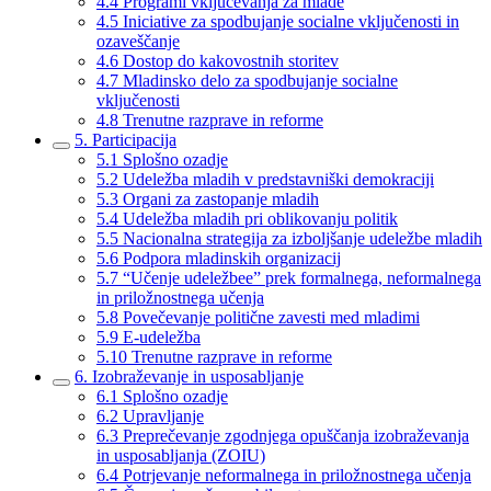
4.4 Programi vključevanja za mlade
4.5 Iniciative za spodbujanje socialne vključenosti in
ozaveščanje
4.6 Dostop do kakovostnih storitev
4.7 Mladinsko delo za spodbujanje socialne
vključenosti
4.8 Trenutne razprave in reforme
5. Participacija
5.1 Splošno ozadje
5.2 Udeležba mladih v predstavniški demokraciji
5.3 Organi za zastopanje mladih
5.4 Udeležba mladih pri oblikovanju politik
5.5 Nacionalna strategija za izboljšanje udeležbe mladih
5.6 Podpora mladinskih organizacij
5.7 “Učenje udeležbee” prek formalnega, neformalnega
in priložnostnega učenja
5.8 Povečevanje politične zavesti med mladimi
5.9 E-udeležba
5.10 Trenutne razprave in reforme
6. Izobraževanje in usposabljanje
6.1 Splošno ozadje
6.2 Upravljanje
6.3 Preprečevanje zgodnjega opuščanja izobraževanja
in usposabljanja (ZOIU)
6.4 Potrjevanje neformalnega in priložnostnega učenja