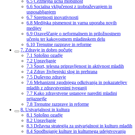
6.5 Čezmejna učna mobilnost
6.6 Socialna vključenost z izobraževanjem in
usposabljanjem
6.7 Spretnosti inovativnosti
6.8 Medijska pismenost in varna uporaba novih
medijev
6.9 Ozaveščanje o neformalnem in priložnostnem
učenju ter kakovostnem mladinskem delu
6.10 Trenutne razprave in reforme
7. Zdravje in dobro počutje
7.1 Splošno ozadje
7.2 Upravljanje
7.3 Šport, telesna pripravljenost in aktivnost mladih
7.4 Zdrav življenjski slog in prehrana
7.5 Duševno zdravje
7.6 Mehanizmi zgodnjega odkrivanja in pokazateljev
mladih z zdravstvenimi tveganji
7.7 Kako zdravstvene ustanove narediti mladini
prijaznejše
7.8 Trenutne razprave in reforme
8. Ustvarjalnost in kultura
8.1 Splošno ozadje
8.2 Upravljanje
8.3 Državna strategija za ustvarjalnost in kulturo mladih
8.4 Spodbujanje kulture in kulturnega udejstvovanja