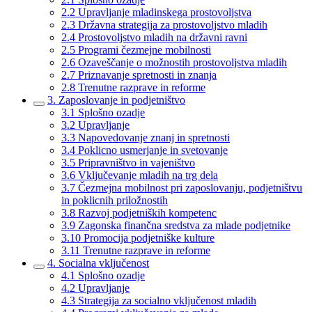
2.2 Upravljanje mladinskega prostovoljstva
2.3 Državna strategija za prostovoljstvo mladih
2.4 Prostovoljstvo mladih na državni ravni
2.5 Programi čezmejne mobilnosti
2.6 Ozaveščanje o možnostih prostovoljstva mladih
2.7 Priznavanje spretnosti in znanja
2.8 Trenutne razprave in reforme
3. Zaposlovanje in podjetništvo
3.1 Splošno ozadje
3.2 Upravljanje
3.3 Napovedovanje znanj in spretnosti
3.4 Poklicno usmerjanje in svetovanje
3.5 Pripravništvo in vajeništvo
3.6 Vključevanje mladih na trg dela
3.7 Čezmejna mobilnost pri zaposlovanju, podjetništvu
in poklicnih priložnostih
3.8 Razvoj podjetniških kompetenc
3.9 Zagonska finančna sredstva za mlade podjetnike
3.10 Promocija podjetniške kulture
3.11 Trenutne razprave in reforme
4. Socialna vključenost
4.1 Splošno ozadje
4.2 Upravljanje
4.3 Strategija za socialno vključenost mladih