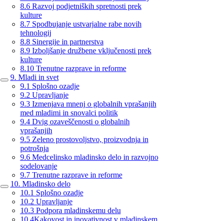
8.6 Razvoj podjetniških spretnosti prek
kulture
8.7 Spodbujanje ustvarjalne rabe novih
tehnologij
8.8 Sinergije in partnerstva
8.9 Izboljšanje družbene vključenosti prek
kulture
8.10 Trenutne razprave in reforme
9. Mladi in svet
9.1 Splošno ozadje
9.2 Upravljanje
9.3 Izmenjava mnenj o globalnih vprašanjih
med mladimi in snovalci politik
9.4 Dvig ozaveščenosti o globalnih
vprašanjih
9.5 Zeleno prostovoljstvo, proizvodnja in
potrošnja
9.6 Medcelinsko mladinsko delo in razvojno
sodelovanje
9.7 Trenutne razprave in reforme
10. Mladinsko delo
10.1 Splošno ozadje
10.2 Upravljanje
10.3 Podpora mladinskemu delu
10.4Kakovost in inovativnost v mladinskem