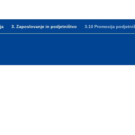
ja
3. Zaposlovanje in podjetništvo
3.10 Promocija podjetni