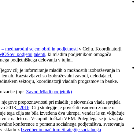
S
–
mednarodni sejem obrti in podjetnosti
v Celju. Koordinatorji
MOSovi podjetni
talenti
,
ki mladim podjetnikom omogoča
šnega podjetniškega delovanja v tujini.
egov cilj je informiranje mladih o možnostih izobraževanja in
temah. Razstavljavci so izobraževalni zavodi, delodajalci,
ladinskem sektorju, koordinatorji vladnih programov in banke.
izacije (npr.
Zavod Mladi podjetnik
)
.
 njegove prepoznavnosti pri mladih je slovenska vlada sprejela
štva 2013
–
2016
. Cilj strategije je povečati osnovno znanje o
e tega cilja sta bila izvedena dva ukrepa, vendar le en vključuje
lavnic na leto na Vstopnih točkah VEM. Poleg tega se je izvajala
ževalne konference o pomenu socialnega podjetništva, svetovanja
 v skladu z
Izvedbenim načrtom Strategije socialnega