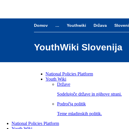
Skip to main content
Domov
…
Youthwiki
Država
Sloveni
YouthWiki Slovenija
National Policies Platform
Youth Wiki
NPP
Države
Main
Sodelujoče države in njihove strani.
Menu
Področja politik
Teme mladinskih politik.
National Policies Platform
Youth Wiki