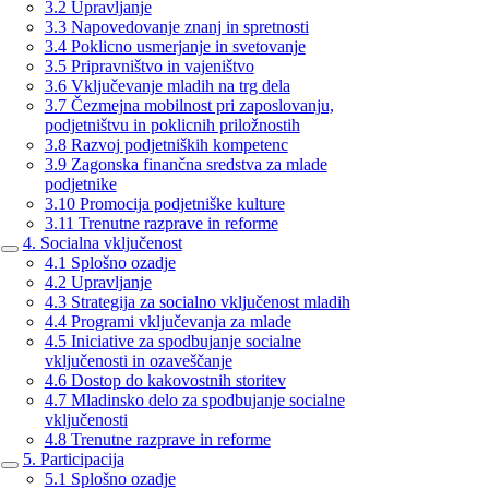
3.2 Upravljanje
3.3 Napovedovanje znanj in spretnosti
3.4 Poklicno usmerjanje in svetovanje
3.5 Pripravništvo in vajeništvo
3.6 Vključevanje mladih na trg dela
3.7 Čezmejna mobilnost pri zaposlovanju,
podjetništvu in poklicnih priložnostih
3.8 Razvoj podjetniških kompetenc
3.9 Zagonska finančna sredstva za mlade
podjetnike
3.10 Promocija podjetniške kulture
3.11 Trenutne razprave in reforme
4. Socialna vključenost
4.1 Splošno ozadje
4.2 Upravljanje
4.3 Strategija za socialno vključenost mladih
4.4 Programi vključevanja za mlade
4.5 Iniciative za spodbujanje socialne
vključenosti in ozaveščanje
4.6 Dostop do kakovostnih storitev
4.7 Mladinsko delo za spodbujanje socialne
vključenosti
4.8 Trenutne razprave in reforme
5. Participacija
5.1 Splošno ozadje