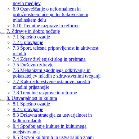
novih medijev
6.9 Ozaveščanje o neformalnem in
priložnostnem učenju ter kakovostnem
mladinskem delu
6.10 Trenutne razprave in reforme
7. Zdravje in dobro počutje
7.1 Splošno ozadje
7.2 Upravljanje
7.3 Šport, telesna pripravljenost in aktivnost
mladih
7.4 Zdrav življenjski slog in prehrana
7.5 Duševno zdravje
7.6 Mehanizmi zgodnjega odkrivanja in
pokazateljev mladih z zdravstvenimi tveganji
7.7 Kako zdravstvene ustanove narediti
mladini prijaznejše
7.8 Trenutne razprave in reforme
8. Ustvarjalnost in kultura
8.1 Splošno ozadje
8.2 Upravljanje
8.3 Državna strategija za ustvarjalnost in
kulturo mladih
8.4 Spodbujanje kulture in kulturnega
udejstvovanja
8.5 Razvoj kulturnih in ustvarjalnih znanj