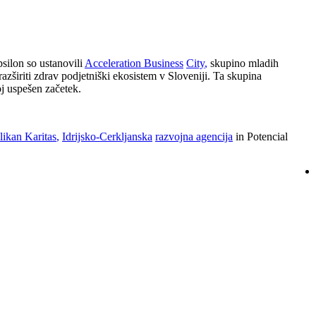
ilon so ustanovili
Acceleration Business
City
,
skupino mladih
n razširiti zdrav podjetniški ekosistem v Sloveniji. Ta skupina
j uspešen začetek.
ikan Karitas
,
Idrijsko
-
Cerkljanska
razvojna agencija
in Potencial