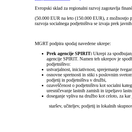
Evropski sklad za regionalni razvoj zagotavlja fina
(50.000 EUR na leto (150.000 EUR), z možnostjo p
razvoja socialnega podjetništva se izvaja prek javnih 
MGRT podpira spodaj navedene ukrepe:
Prek agencije SPIRIT:
Ukrepi za spodbujanje
agencije SPIRIT. Namen teh ukrepov je spodb
podjetništvo:
ustvarjalnost, iniciativnost, sprejemanje tveg
osnovne spretnosti in stiki s poslovnim sveto
podjetij in podjetništva v družbi,
ozaveščenost o podjetništvu kot socialni kate
uresničevanje lastnih zamisli in izpeljavo lastn
doseganje vpliva na družbo kot celoto, za kar
staršev, učiteljev, podjetij in lokalnih skupnosti,