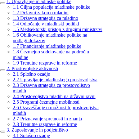
1. Upravljanje mladinske politike
1.1 Ciljna populacija mladinske politike
1.2 Državni zakon o mladini
1.3 Državna strategija za mladino
1.4 Odločanje v mladinski politiki
1.5 Medsektorski pristop z drugimi ministrstvi
1.6 Oblikovanje mladinske politike na
podlagi dokazov
1.7 Financiranje mladinske politike
1.8 Čezmejno sodelovanje na področju
mladine
1.9 Trenutne razprave in reforme
2. Prostovoljske aktivnosti
2.1 Splošno ozadje
2.2 Upravljanje mladinskega prostovoljstva
2.3 Državna strategija za prostovoljstvo
mladih
2.4 Prostovoljstvo mladih na državni ravni
2.5 Programi čezmejne mobilnosti
2.6 Ozaveščanje o možnostih prostovoljstva
mladih
2.7 Priznavanje spretnosti in znanja
2.8 Trenutne razprave in reforme
3. Zaposlovanje in podjetništvo
3.1 Splošno ozadje