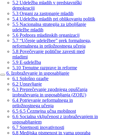
5.2 Udeležba mladih v predstavniški
demokraciji
5.3 Organi za zastopanje mladih
5.4 Udeležba mladih pri oblikovanju politik
5.5 Nacionalna strategija za izboljšanje
udeležbe mladih
5.6 Podpora mladinskih organizacij
5.7 “Učenje udeležbee” prek formalnega,
neformalnega in priložnostnega učenja
5.8 Povečevanje politične zavesti med
mladimi
5.9 E-udeležba
5.10 Trenutne razprave in reforme
6. Izobraževanje in usposabljanje
6.1 Splošno ozadje
6.2 Upravljanje
6.3 Preprečevanje zgodnjega opuščanja
izobraževanja in usposabljanja (ZOIU)
6.4 Potrjevanje neformalnega in
priložnostnega učenja
6.5 6.5 Čezmejna učna mobilnost
6.6 Socialna vključenost z izobraževanjem in
usposabljanjem
6.7 Spretnosti inovativnosti
6.8 Medijska pismenost in varna uporaba