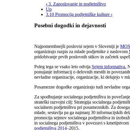
‹
3. Zaposlovanje in podjetništvo
Up
3.10 Promocija podjetniške kulture
›
Posebni dogodki in dejavnosti
Najpomembnejši poslovni sejem v Sloveniji je
MO
organizirajo razpis za mlade podjetnike z naslovom
pridobivanje prvih poslovnih stikov in začetek uspe
Poleg tega se vsako leto odvija
Sejem informativa
.
Nj
ponujanje informacij o delovnih mestih in povezanih 
nevladne organizacije, organizacije, ki delujejo v m
Posamezne dogodke organizirajo tudi nevladne organ
Za spodbujanje socialnega podjetništva in povečanje
strateški razvojni cilj: Strategija socialnega podjetni
socialnem podjetništvu pri posameznikih. Za doseganj
mlade, sestavlja pa ga najmanj 30 informacijskih de
promocija sejmov socialnega podjetništva in izobra
in socialnega podjetništva v povezavi s kmetijstvom
podjetništva 2014
–
2015
.