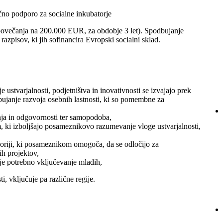
nčno podporo za socialne inkubatorje
ovečanja na 200.000 EUR, za obdobje 3 let). Spodbujanje
razpisov, ki jih sofinancira Evropski socialni sklad.
 ustvarjalnosti, podjetništva in inovativnosti se izvajajo prek
ujanje razvoja osebnih lastnosti, ki so pomembne za
anja in odgovornosti ter samopodoba,
m, ki izboljšajo posameznikovo razumevanje vloge ustvarjalnosti,
goriji, ki posameznikom omogoča, da se odločijo za
ih projektov,
 je potrebno vključevanje mladih,
 vključuje pa različne regije.