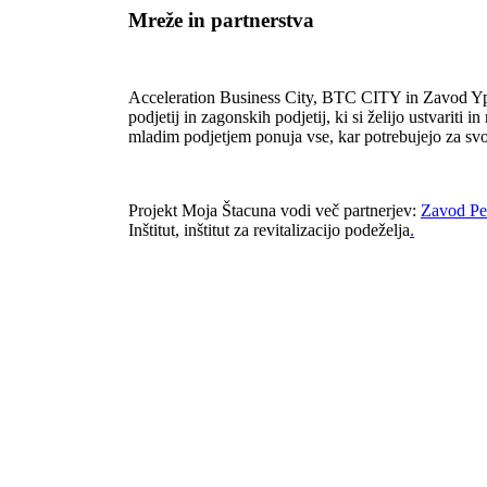
Mreže in partnerstva
Acceleration Business City, BTC CITY in Zavod Yps
podjetij in zagonskih podjetij, ki si želijo ustvariti i
mladim podjetjem ponuja vse, kar potrebujejo za svo
Projekt Moja Štacuna vodi več partnerjev:
Zavod Pel
Inštitut, inštitut za revitalizacijo podeželja
.