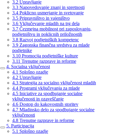
3.2 Upravljanje
3.3 Napovedovanje znanj in spretnosti
3.4 Poklicno usmerjanje in svetovanje
3.5 Pripravništvo in vajeništvo
3.6 Vključevanje mladih na trg dela
3.7 Čezmejna mobilnost pri zaposlovanju,
podjetništvu in poklicnih priložnostih
3.8 Razvoj podjetniških kompetenc
3.9 Zagonska finančna sredstva za mlade
podjetnike
3.10 Promocija podjetniške kulture
3.11 Trenutne razprave in reforme
4. Socialna vključenost
4.1 Splošno ozadje
4.2 Upravljanje
4.3 Strategija za socialno vključenost mladih
4.4 Programi vključevanja za mlade
4.5 Iniciative za spodbujanje socialne
vključenosti in ozaveščanje
4.6 Dostop do kakovostnih storitev
4.7 Mladinsko delo za spodbujanje socialne
vključenosti
4.8 Trenutne razprave in reforme
5. Participacija
5.1 Splošno ozadje