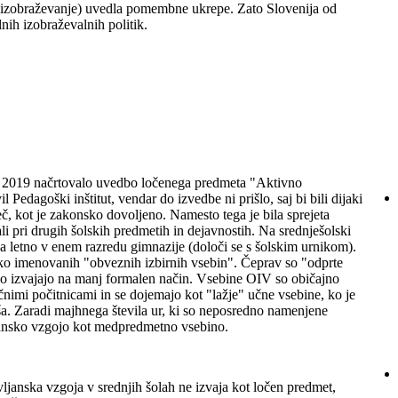
zi izobraževanje) uvedla pomembne ukrepe. Zato Slovenija od
nih izobraževalnih politik.
eta 2019 načrtovalo uvedbo ločenega predmeta "Aktivno
l Pedagoški inštitut, vendar do izvedbe ni prišlo, saj bi bili dijaki
 kot je zakonsko dovoljeno. Namesto tega je bila sprejeta
li pri drugih šolskih predmetih in dejavnostih. Na srednješolski
ka letno v enem razredu gimnazije (določi se s šolskim urnikom).
ko imenovanih "obveznih izbirnih vsebin". Čeprav so "odprte
jno izvajajo na manj formalen način. Vsebine OIV so običajno
ičnimi počitnicami in se dojemajo kot "lažje" učne vsebine, ko je
a. Zaradi majhnega števila ur, ki so neposredno namenjene
vljansko vzgojo kot medpredmetno vsebino.
ljanska vzgoja v srednjih šolah ne izvaja kot ločen predmet,