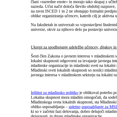
člani »razredne enote« in morajo tako skupaj z učite
razreda. Učni načrt določa število obdobij razprave,
na ravni ISCED 1 in 2 ne obstajajo formalni predpi
oblike organiziranja učencev, katerih cilj je aktivna
Na fakultetah in univerzah so vzpostavljeni študents
univerze, okvir za njihovo delo pa postavijo univerz
Ukrepi za spodbujanje udeležbe učencev, dijakov in š
Šesti člen Zakona o javnem interesu v mladinskem s
lokalni skupnosti odgovorni za izvajanje javnega int
mladinske organizacije in mladinski sveti na lokalni
Mladinski sveti lokalnih skupnosti so nosilci mladins
javnega interesa v mladinskem sektorju na lokalni ra
Inštitut za mladinsko politiko
je oblikoval potrebo po
Lokalna skupnost mora mladim omogočati, da sodelu
Mladinskega sveta lokalnih skupnosti, sta Mladinski 
obliko usposabljanja –
spletno
usposabljanje za MS
ki so v začetni fazi delovanja, dobro delujoči mladin
dejavnosti, in druge mladinske organizacije.