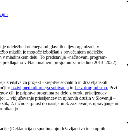
ciji
›
je udeležbe kot enega od glavnih ciljev organizacij v
ežbo mladih je mogoče izboljšati s povečanjem udeležbe
em v mladinskem delu. To predstavlja »načrtovani program«
t je predlagano v Nacionalnem programu za mladino 2013–2022).
eja sredstva za projekt »krepitve socialnih in državljanskih
očjih:
Izzivi
medkulturnega sobivanja
in
Le z drugimi smo
.
Prvi
gov cilj je priprava programa za delo z otroki priseljencev.
: 1. vključevanje priseljencev in njihovih družin v Sloveniji –
ik, 2. nično strpnost do nasilja in 3. zaznavanje, upravljanje in
munikacijo.
aracije (Deklaracija o spodbujanju državljanstva in skupnih