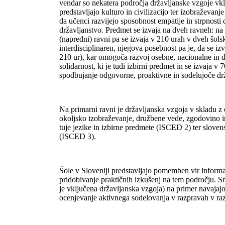
vendar so nekatera področja državljanske vzgoje vklj
predstavljajo kulturo in civilizacijo ter izobraževanj
da učenci razvijejo sposobnost empatije in strpnosti 
državljanstvo. Predmet se izvaja na dveh ravneh: na p
(napredni) ravni pa se izvaja v 210 urah v dveh šolsk
interdisciplinaren, njegova posebnost pa je, da se izv
210 ur), kar omogoča razvoj osebne, nacionalne in dr
solidarnost, ki je tudi izbirni predmet in se izvaja v
spodbujanje odgovorne, proaktivne in sodelujoče dr
Na primarni ravni je državljanska vzgoja v skladu z 
okoljsko izobraževanje, družbene vede, zgodovino in
tuje jezike in izbirne predmete (ISCED 2) ter slovens
(ISCED 3).
Šole v Sloveniji predstavljajo pomemben vir informac
pridobivanje praktičnih izkušenj na tem področju. S
je vključena državljanska vzgoja) na primer navajajo,
ocenjevanje aktivnega sodelovanja v razpravah v razr