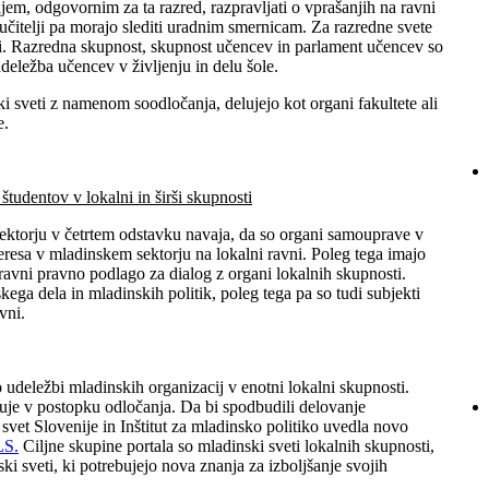
ljem, odgovornim za ta razred, razpravljati o vprašanjih na ravni
 učitelji pa morajo slediti uradnim smernicam. Za razredne svete
si. Razredna skupnost, skupnost učencev in parlament učencev so
 udeležba učencev v življenju in delu šole.
ki sveti z namenom soodločanja, delujejo kot organi fakultete ali
e.
tudentov v lokalni in širši skupnosti
ektorju v četrtem odstavku navaja, da so organi samouprave v
eresa v mladinskem sektorju na lokalni ravni. Poleg tega imajo
 ravni pravno podlago za dialog z organi lokalnih skupnosti.
kega dela in mladinskih politik, poleg tega pa so tudi subjekti
vni.
 udeležbi mladinskih organizacij v enotni lokalni skupnosti.
je v postopku odločanja. Da bi spodbudili delovanje
svet Slovenije in Inštitut za mladinsko politiko uvedla novo
LS
.
Ciljne skupine portala so mladinski sveti lokalnih skupnosti,
ski sveti, ki potrebujejo nova znanja za izboljšanje svojih