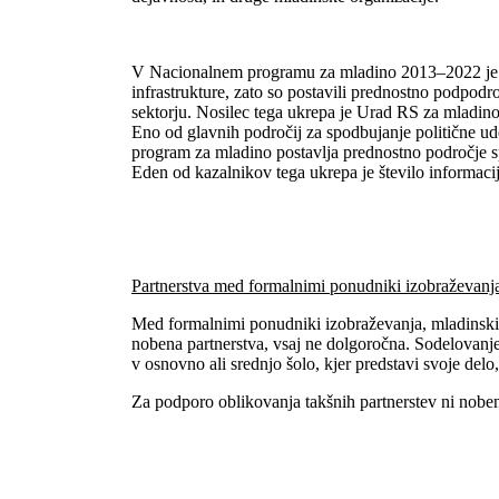
V Nacionalnem programu za mladino 2013–2022 je p
infrastrukture, zato so postavili prednostno podpodr
sektorju. Nosilec tega ukrepa je Urad RS za mladin
Eno od glavnih področij za spodbujanje politične ud
program za mladino postavlja prednostno področje s
Eden od kazalnikov tega ukrepa je število informacij
Partnerstva med formalnimi ponudniki izobraževanja
Med formalnimi ponudniki izobraževanja, mladinskim
nobena partnerstva, vsaj ne dolgoročna. Sodelovanje
v osnovno ali srednjo šolo, kjer predstavi svoje delo
Za podporo oblikovanja takšnih partnerstev ni nobeni