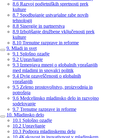
8.6 Razvoj podjetniških spretnosti prek
kulture
8.7 Spodbujanje ustvarjalne rabe novih
tehnologij
8.8 Sinergije in partnerstva
8.9 Izboljšanje družbene vključenosti prek
kulture
8.10 Trenutne razprave in reforme
9. Mladi in svet
9.1 Splošno ozadje
9.2 Upravljanje
9.3 Izmenjava mnenj o globalnih vprašanjih
med mladimi in snovalci politik
9.4 Dvig ozaveščenosti o globalnih
vprašanjih
9.5 Zeleno prostovoljstvo, proizvodnja in
potrošnja
9.6 Medcelinsko mladinsko delo in razvojno
sodelovanje
9.7 Trenutne razprave in reforme
10. Mladinsko delo
10.1 Splošno ozadje
10.2 Upravljanje
10.3 Podpora mladinskemu delu
10.4Kakovost in inovativnost v mladinskem