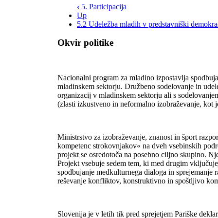
‹
5. Participacija
Up
5.2 Udeležba mladih v predstavniški demokra
Okvir politike
Nacionalni program za mladino izpostavlja spodbujan
mladinskem sektorju. Družbeno sodelovanje in udel
organizacij v mladinskem sektorju ali s sodelovanj
(zlasti izkustveno in neformalno izobraževanje, ko
Ministrstvo za izobraževanje, znanost in šport razpor
kompetenc strokovnjakov« na dveh vsebinskih podr
projekt se osredotoča na posebno ciljno skupino. Nje
Projekt vsebuje sedem tem, ki med drugim vključujejo
spodbujanje medkulturnega dialoga in sprejemanje razl
reševanje konfliktov, konstruktivno in spoštljivo ko
Slovenija je v letih tik pred sprejetjem Pariške dekl