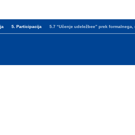
ja
5. Participacija
5.7 “Učenje udeležbee” prek formalnega,