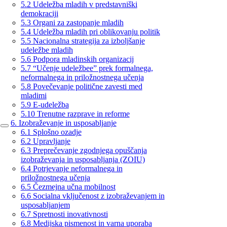
5.2 Udeležba mladih v predstavniški
demokraciji
5.3 Organi za zastopanje mladih
5.4 Udeležba mladih pri oblikovanju politik
5.5 Nacionalna strategija za izboljšanje
udeležbe mladih
5.6 Podpora mladinskih organizacij
5.7 “Učenje udeležbee” prek formalnega,
neformalnega in priložnostnega učenja
5.8 Povečevanje politične zavesti med
mladimi
5.9 E-udeležba
5.10 Trenutne razprave in reforme
6. Izobraževanje in usposabljanje
6.1 Splošno ozadje
6.2 Upravljanje
6.3 Preprečevanje zgodnjega opuščanja
izobraževanja in usposabljanja (ZOIU)
6.4 Potrjevanje neformalnega in
priložnostnega učenja
6.5 Čezmejna učna mobilnost
6.6 Socialna vključenost z izobraževanjem in
usposabljanjem
6.7 Spretnosti inovativnosti
6.8 Medijska pismenost in varna uporaba