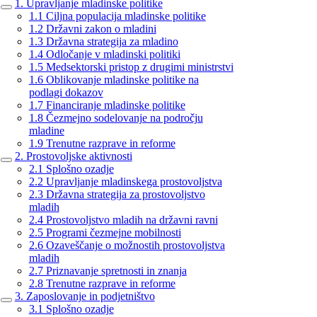
1. Upravljanje mladinske politike
1.1 Ciljna populacija mladinske politike
1.2 Državni zakon o mladini
1.3 Državna strategija za mladino
1.4 Odločanje v mladinski politiki
1.5 Medsektorski pristop z drugimi ministrstvi
1.6 Oblikovanje mladinske politike na
podlagi dokazov
1.7 Financiranje mladinske politike
1.8 Čezmejno sodelovanje na področju
mladine
1.9 Trenutne razprave in reforme
2. Prostovoljske aktivnosti
2.1 Splošno ozadje
2.2 Upravljanje mladinskega prostovoljstva
2.3 Državna strategija za prostovoljstvo
mladih
2.4 Prostovoljstvo mladih na državni ravni
2.5 Programi čezmejne mobilnosti
2.6 Ozaveščanje o možnostih prostovoljstva
mladih
2.7 Priznavanje spretnosti in znanja
2.8 Trenutne razprave in reforme
3. Zaposlovanje in podjetništvo
3.1 Splošno ozadje