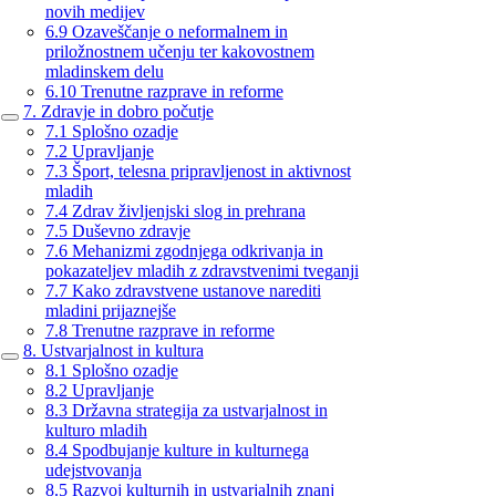
novih medijev
6.9 Ozaveščanje o neformalnem in
priložnostnem učenju ter kakovostnem
mladinskem delu
6.10 Trenutne razprave in reforme
7. Zdravje in dobro počutje
7.1 Splošno ozadje
7.2 Upravljanje
7.3 Šport, telesna pripravljenost in aktivnost
mladih
7.4 Zdrav življenjski slog in prehrana
7.5 Duševno zdravje
7.6 Mehanizmi zgodnjega odkrivanja in
pokazateljev mladih z zdravstvenimi tveganji
7.7 Kako zdravstvene ustanove narediti
mladini prijaznejše
7.8 Trenutne razprave in reforme
8. Ustvarjalnost in kultura
8.1 Splošno ozadje
8.2 Upravljanje
8.3 Državna strategija za ustvarjalnost in
kulturo mladih
8.4 Spodbujanje kulture in kulturnega
udejstvovanja
8.5 Razvoj kulturnih in ustvarjalnih znanj