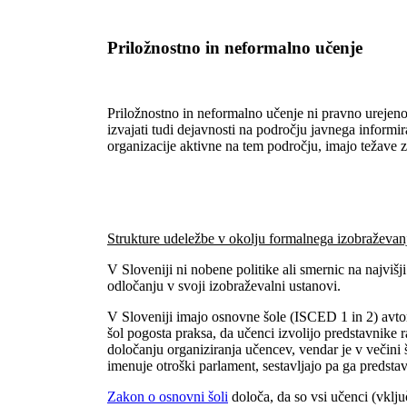
Priložnostno in neformalno učenje
Priložnostno in neformalno učenje ni pravno urejeno
izvajati tudi dejavnosti na področju javnega infor
organizacije aktivne na tem področju, imajo težave z
Strukture udeležbe v okolju formalnega izobraževan
V Sloveniji ni nobene politike ali smernic na najvišji
odločanju v svoji izobraževalni ustanovi.
V Sloveniji imajo osnovne šole (ISCED 1 in 2) avton
šol pogosta praksa, da učenci izvolijo predstavnike
določanju organiziranja učencev, vendar je v večini 
imenuje otroški parlament, sestavljajo pa ga predstav
Zakon o osnovni šoli
določa, da so vsi učenci (vklju