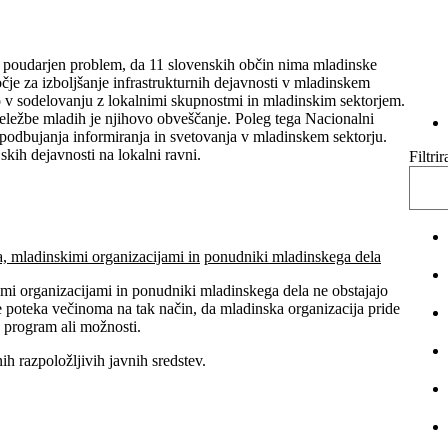
oudarjen problem, da 11 slovenskih občin nima mladinske
očje za izboljšanje infrastrukturnih dejavnosti v mladinskem
o v sodelovanju z lokalnimi skupnostmi in mladinskim sektorjem.
eležbe mladih je njihovo obveščanje. Poleg tega Nacionalni
podbujanja informiranja in svetovanja v mladinskem sektorju.
skih dejavnosti na lokalni ravni.
Filtri
, mladinskimi organizacijami in
ponudniki mladinskega dela
i organizacijami in ponudniki mladinskega dela ne obstajajo
 poteka večinoma na tak način, da mladinska organizacija pride
, program ali možnosti.
h razpoložljivih javnih sredstev.