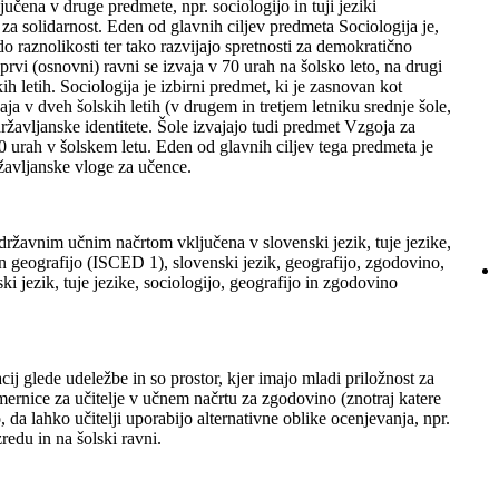
učena v druge predmete, npr. sociologijo in tuji jeziki
e za solidarnost. Eden od glavnih ciljev predmeta Sociologija je,
do raznolikosti ter tako razvijajo spretnosti za demokratično
rvi (osnovni) ravni se izvaja v 70 urah na šolsko leto, na drugi
ih letih. Sociologija je izbirni predmet, ki je zasnovan kot
aja v dveh šolskih letih (v drugem in tretjem letniku srednje šole,
žavljanske identitete. Šole izvajajo tudi predmet Vzgoja za
 70 urah v šolskem letu. Eden od glavnih ciljev tega predmeta je
žavljanske vloge za učence.
državnim učnim načrtom vključena v slovenski jezik, tuje jezike,
 geografijo (ISCED 1), slovenski jezik, geografijo, zgodovino,
ki jezik, tuje jezike, sociologijo, geografijo in zgodovino
ij glede udeležbe in so prostor, kjer imajo mladi priložnost za
mernice za učitelje v učnem načrtu za zgodovino (znotraj katere
 da lahko učitelji uporabijo alternativne oblike ocenjevanja, npr.
edu in na šolski ravni.