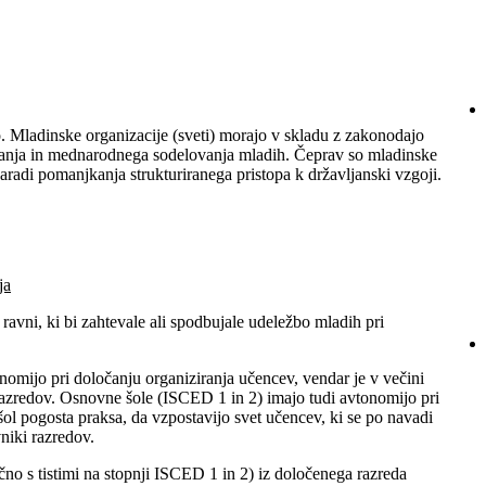
. Mladinske organizacije (sveti) morajo v skladu z zakonodajo
miranja in mednarodnega sodelovanja mladih. Čeprav so mladinske
aradi pomanjkanja strukturiranega pristopa k državljanski vzgoji.
ja
 ravni, ki bi zahtevale ali spodbujale udeležbo mladih pri
omijo pri določanju organiziranja učencev, vendar je v večini
 razredov. Osnovne šole (ISCED 1 in 2) imajo tudi avtonomijo pri
šol pogosta praksa, da vzpostavijo svet učencev, ki se po navadi
niki razredov.
čno s tistimi na stopnji ISCED 1 in 2) iz določenega razreda