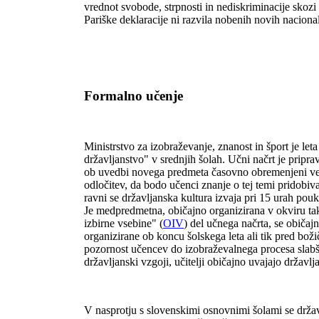
vrednot svobode, strpnosti in nediskriminacije sko
Pariške deklaracije ni razvila nobenih novih nacional
Formalno učenje
Ministrstvo za izobraževanje, znanost in šport je l
državljanstvo" v srednjih šolah. Učni načrt je pripravi
ob uvedbi novega predmeta časovno obremenjeni več,
odločitev, da bodo učenci znanje o tej temi pridobiva
ravni se državljanska kultura izvaja pri 15 urah pou
Je medpredmetna, običajno organizirana v okviru ta
izbirne vsebine" (
OIV
) del učnega načrta, se običa
organizirane ob koncu šolskega leta ali tik pred bož
pozornost učencev do izobraževalnega procesa slabš
državljanski vzgoji, učitelji običajno uvajajo drža
V nasprotju s slovenskimi osnovnimi šolami se držav