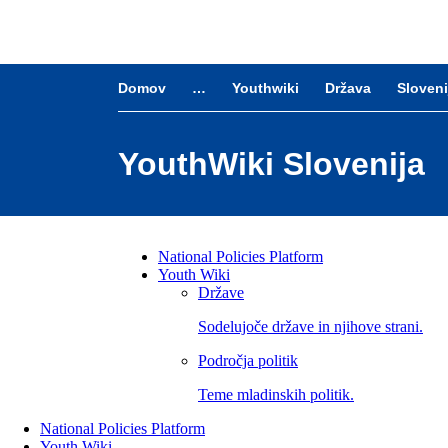
Skip to main content
Domov
…
Youthwiki
Država
Sloveni
YouthWiki Slovenija
National Policies Platform
Youth Wiki
NPP
Države
Main
Sodelujoče države in njihove strani.
Menu
Področja politik
Teme mladinskih politik.
National Policies Platform
Youth Wiki