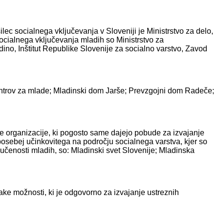
ilec socialnega vključevanja v Sloveniji je Ministrstvo za delo,
socialnega vključevanja mladih so Ministrstvo za
dino, Inštitut Republike Slovenije za socialno varstvo, Zavod
centrov za mlade; Mladinski dom Jarše; Prevzgojni dom Radeče;
dne organizacije, ki pogosto same dajejo pobude za izvajanje
 posebej učinkovitega na področju socialnega varstva, kjer so
ljučenosti mladih, so: Mladinski svet Slovenije; Mladinska
nake možnosti, ki je odgovorno za izvajanje ustreznih