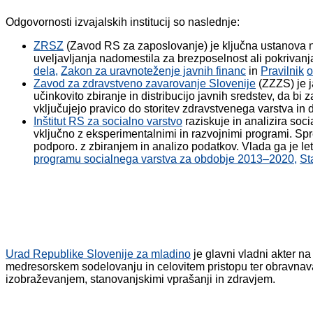
Odgovornosti izvajalskih institucij so naslednje:
ZRSZ
(Zavod RS za zaposlovanje) je ključna ustanova na
uveljavljanja nadomestila za brezposelnost ali pokriva
dela
,
Zakon za uravnoteženje javnih financ
in
Pravilnik
o
Zavod za zdravstveno zavarovanje Slovenije
(ZZZS) je j
učinkovito zbiranje in distribucijo javnih sredstev, da b
vključujejo pravico do storitev zdravstvenega varstva in 
Inštitut RS za socialno varstvo
raziskuje in analizira soci
vključno z eksperimentalnimi in razvojnimi programi. Spr
podporo. z zbiranjem in analizo podatkov. Vlada ga je l
programu socialnega varstva za obdobje 2013
–
2020
,
St
Urad Republike Slovenije za mladino
je glavni vladni akter n
medresorskem sodelovanju in celovitem pristopu ter obravnava 
izobraževanjem, stanovanjskimi vprašanji in zdravjem.