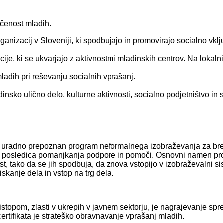
učenost mladih.
anizacij v Sloveniji, ki spodbujajo in promovirajo socialno vkl
cije, ki se ukvarjajo z aktivnostmi mladinskih centrov. Na lokal
ladih pri reševanju socialnih vprašanj.
nsko ulično delo, kulturne aktivnosti, socialno podjetništvo in s
 uradno prepoznan program neformalnega izobraževanja za brezp
i je posledica pomanjkanja podpore in pomoči. Osnovni namen pr
t, tako da se jih spodbuja, da znova vstopijo v izobraževalni sis
kanje dela in vstop na trg dela.
topom, zlasti v ukrepih v javnem sektorju, je nagrajevanje sprej
ertifikata je strateško obravnavanje vprašanj mladih.