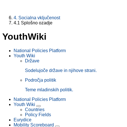
4. Socialna vključenost
4.1 Splošno ozadje
YouthWiki
National Policies Platform
Youth Wiki
NPP
Države
Main
Sodelujoče države in njihove strani.
Menu
Področja politik
Teme mladinskih politik.
National Policies Platform
Youth Wiki
Countries
Policy Fields
Eurydice
Mobility Scoreboard