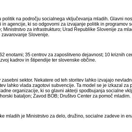
ju politik na področju socialnega vključevanja mladih. Glavni nos
 in agencije, ki so odgovorni za izvajanje politik in programov 
; Ministrstvo za infrastrukturo; Urad Republike Slovenije za mla
 zavarovanje Slovenije.
 62 enotami; 35 centrov za zaposlitveno dejavnost; 10 kriznih 
voj kadrov in štipendije ter slovenske občine.
 v zasebni sektor. Nekatere od teh storitev lahko izvajajo nevla
ritev lahko vlada zagotovi subvencije. Ta model se je izkazal za
ladne organizacije, ki so glavni akterji spodbujanja socialne vk
ohorski bataljon; Zavod BOB; Društvo Center za pomoč mladim.
ike mladih je Ministrstvo za delo, družino, socialne zadeve in e