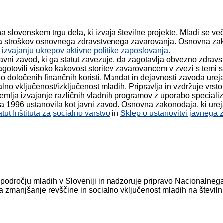
 slovenskem trgu dela, ki izvaja številne projekte. Mladi se v
nja stroškov osnovnega zdravstvenega zavarovanja. Osnovna zak
 izvajanju ukrepov aktivne politike zaposlovanja
.
avni zavod, ki ga statut zavezuje, da zagotavlja obvezno zdrav
i zagotovili visoko kakovost storitev zavarovancem v zvezi s tem
do določenih finančnih koristi. Mandat in dejavnosti zavoda urej
alno vključenost/izključenost mladih. Pripravlja in vzdržuje vrst
emlja izvajanje različnih vladnih programov z uporabo specializ
eta 1996 ustanovila kot javni zavod. Osnovna zakonodaja, ki ure
atut Inštituta za
socialno varstvo
in
Sklep o ustanovitvi javnega 
a področju mladih v Sloveniji in nadzoruje pripravo Nacionaln
zmanjšanje revščine in socialno vključenost mladih na številnih