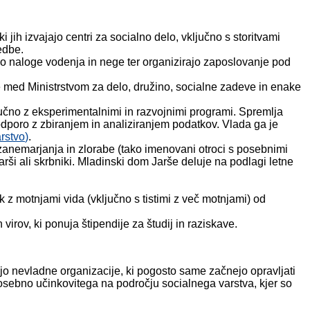
i jih izvajajo centri za socialno delo, vključno s storitvami
edbe.
ajo naloge vodenja in nege ter organizirajo zaposlovanje pod
be med Ministrstvom za delo, družino, socialne zadeve in enake
jučno z eksperimentalnimi in razvojnimi programi. Spremlja
odporo z zbiranjem in analiziranjem podatkov. Vlada ga je
arstvo
)
.
, zanemarjanja in zlorabe (tako imenovani otroci s posebnimi
rši ali skrbniki. Mladinski dom Jarše deluje na podlagi letne
k z motnjami vida (vključno s tistimi z več motnjami) od
irov, ki ponuja štipendije za študij in raziskave.
ajo nevladne organizacije, ki pogosto same začnejo opravljati
posebno učinkovitega na področju socialnega varstva, kjer so