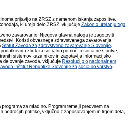
ečinoma prijavijo na ZRSZ z namenom iskanja zaposlitve,
onodaja, ki ureja delo ZRSZ, vključuje
Zakon o urejanju trga
stveno zavarovanje. Njegova glavna naloga je zagotoviti
i sredstvi. Koristi obveznega zdravstvenega zavarovanja
a
Statut Zavoda za
zdravstveno zavarovanje Slovenije
.
o podatkovnih zbirk za socialno pomoč in socialne storitve,
iranih sistemov kazalnikov in zagotavlja informacijsko
ja delovanje zavoda, vključuje
Resolucijo o
nacionalnem
zavoda Inštitut Republike Slovenije za
socialno varstvo
.
ega programa za mladino. Program temelji predvsem na
 področjih politike, vključno z zaposlovanjem in trgom dela,