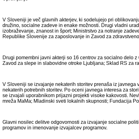
V Sloveniji je več glavnih akterjev, ki sodelujejo pri oblikovan
družino, socialne zadeve in enake možnosti. Drugi vladni uradi
izobraževanje, znanost in šport; Ministrstvo za notranje zadeve
Republike Slovenije za zaposlovanje in Zavod za zdravstveno
Drugi pomembni javni akterji so 16 centrov za socialno delo z
Zavod za slepe in slabovidne otroke Ljubljana; Sklad RS za raz
V Sloveniji se izvajanje nekaterih storitev prenaša iz javnega
nekaterih potrebnih storitev. Po oceni javnega interesa za sto
se izvajali uporabnikom prijazni projekti visoke kakovosti. Nev
mreža MaMa; Mladinski sveti lokalnih skupnosti; Fundacija P
Glavni nosilec delitve odgovornosti za izvajanje socialne polit
programov in imenovanje izvajalcev programov.