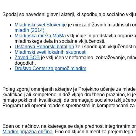
Spodaj so navedeni glavni akterji, ki spodbujajo socialno vklj
Mladinski svet Slovenije
je mreža državnih mladinskih org
mladih (2014)
.
Mladinska mreža MaMa
vključuje in predstavlja organiza
mladinskega dela in socialne vključenosti.
Ustanova Pohorski bataljon
želi spodbujati vključenost m
Mladinski sveti lokalnih skupnosti
Zavod BOB
je vključen v neformalno izobraževanje, mladi
dogodkih.
Društvo Center za pomoč mladim
Poleg zgoraj omenjenih akterjev je Projektno učenje za mlade
kvalifikacij ali kompetenc in doživljajo družbeno praznino, k
nimajo poklicnih kvalifikacij, da premagajo socialno izključenos
Program tudi opremi mlade s spretnostmi in kompetencami za is
Eden od načinov, na katerega se daje prednost integriranim pris
Mladim prijazna občina
.
Eno od ključnih meril za prejem tega c