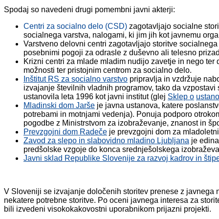
Spodaj so navedeni drugi pomembni javni akterji:
Centri za socialno delo (CSD)
zagotavljajo socialne stor
socialnega varstva, nalogami, ki jim jih kot javnemu org
Varstveno delovni centri zagotavljajo storitve socialnega
posebnimi pogoji za odrasle z duševno ali telesno prizad
Krizni centri za mlade mladim nudijo zavetje in nego ter
možnosti ter pristojnim centrom za socialno delo.
Inštitut RS za socialno varstvo
pripravlja in vzdržuje nab
izvajanje številnih vladnih programov, tako da vzpostavi
ustanovila leta 1996 kot javni institut (glej
Sklep o
ustano
Mladinski dom Jarše
je javna ustanova, katere poslanstvo
potrebami in motnjami vedenja). Ponuja podporo otrokom in
pogodbe z Ministrstvom za izobraževanje, znanost in špo
Prevzgojni dom Radeče
je prevzgojni dom za mladoletni
Zavod za slepo in slabovidno mladino Ljubljana
je edina
predšolske vzgoje do konca srednješolskega izobraževa
Javni sklad Republike Slovenije za razvoj kadrov in štip
V Sloveniji se izvajanje določenih storitev prenese z javnega 
nekatere potrebne storitve. Po oceni javnega interesa za stori
bili izvedeni visokokakovostni uporabnikom prijazni projekti.