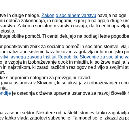
itve in druge naloge.
Zakon
o socialnem varstvu
navaja naloge, k
anu določa zakonodaja, in nalogami, ki jim jih nalagajo druge ur
 varstva. Zakon o socialnem varstvu navaja, da ti centri opravlj
etostjo.
 druge oblike pomoči. Ti centri delujejo na podlagi letne pogod
or podatkovnih zbirk za socialno pomoč in socialne storitve, vkl
 specializirane sisteme kazalnikov in zagotavlja informacijsko p
vitvi javnega zavoda Inštitut Republike Slovenije za socialno v
 je vzgoja in izobraževanje otrok in mladih, ki so žrtve nasilja
 najstnikom, ki zaradi različnih razlogov ne živijo s svojimi sta
rt.
ke s pripornim nalogom za prevzgojni zavod.
 javna ustanova v Sloveniji, ki se ukvarja z izobraževanjem otro
nja.
endije
je osrednja državna upravna ustanova za razvoj človeških v
na zasebni sektor. Nekatere od naštetih storitev lahko zagotavlj
tev lahko vlada zagotovi subvencije. Ta model se je izkazal za 