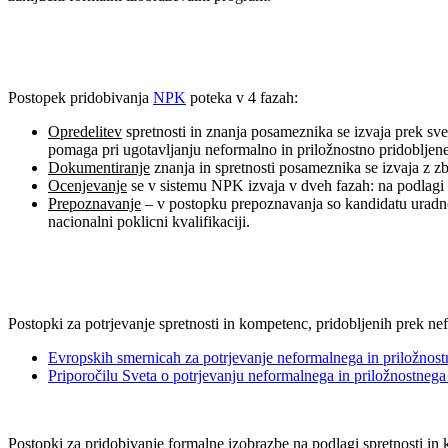
Postopek pridobivanja
NPK
poteka v 4 fazah:
Opredelitev
spretnosti in znanja posameznika se izvaja prek sve
pomaga pri ugotavljanju neformalno in priložnostno pridobljeneg
Dokumentiranje
znanja in spretnosti posameznika se izvaja z zb
Ocenjevanje
se v sistemu NPK izvaja v dveh fazah: na podlagi
Prepoznavanje
– v postopku prepoznavanja so kandidatu uradno p
nacionalni poklicni kvalifikaciji.
Postopki za potrjevanje spretnosti in kompetenc, pridobljenih prek nef
Evropskih smernicah za potrjevanje neformalnega in priložn
Priporočilu Sveta o potrjevanju neformalnega in priložnostnega
Postopki za pridobivanje formalne izobrazbe na podlagi spretnosti in 