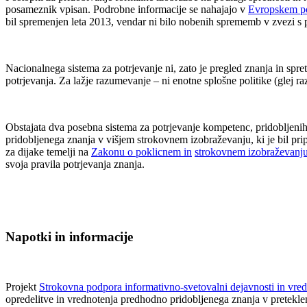
posameznik vpisan. Podrobne informacije se nahajajo v
Evropskem p
bil spremenjen leta 2013, vendar ni bilo nobenih sprememb v zvezi s 
Nacionalnega sistema za potrjevanje ni, zato je pregled znanja in spr
potrjevanja. Za lažje razumevanje – ni enotne splošne politike (glej r
Obstajata dva posebna sistema za potrjevanje kompetenc, pridobljenih
pridobljenega znanja v višjem strokovnem izobraževanju, ki je bil pri
za dijake temelji na
Zakonu o poklicnem in
strokovnem izobraževanj
svoja pravila potrjevanja znanja.
Napotki in informacije
Projekt
Strokovna podpora informativno-svetovalni dejavnosti in vr
opredelitve in vrednotenja predhodno pridobljenega znanja v pretek