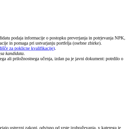
ndidatu podaja informacije o postopku preverjanja in potrjevanja NPK,
cije in pomaga pri ustvarjanju portfelja (osebne zbirke).
išče za poklicne kvalifikacije
)
.
usa kandidata
.
a ali priložnostnega učenja, izdan pa je javni dokument: potrdilo o
jajo ustrezni zakoni, odvisno od vrste izobraževanja, v katerega je