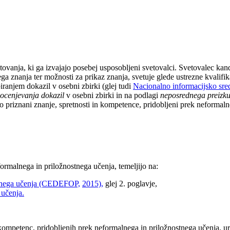
tovanja, ki ga izvajajo posebej usposobljeni svetovalci. Svetovalec ka
a znanja ter možnosti za prikaz znanja, svetuje glede ustrezne kvalifika
iranjem dokazil v osebni zbirki (glej tudi
Nacionalno informacijsko sred
ocenjevanja dokazil
v osebni zbirki in na podlagi
neposrednega preizk
riznani znanje, spretnosti in kompetence, pridobljeni prek neformalneg
ormalnega in priložnostnega učenja, temeljijo na:
ostnega učenja (CEDEFOP,
2015)
,
glej 2. poglavje,
 učenja
.
kompetenc, pridobljenih prek neformalnega in priložnostnega učenja, ure