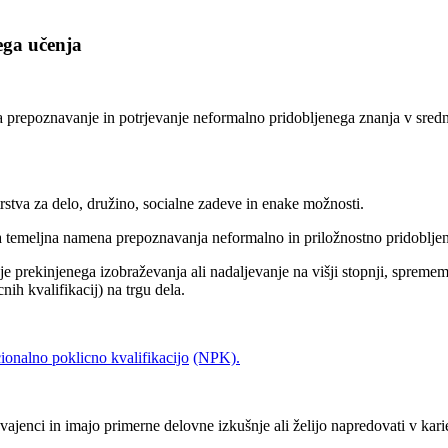
ega učenja
 prepoznavanje in potrjevanje neformalno pridobljenega znanja v sred
rstva za delo, družino, socialne zadeve in enake možnosti.
va temeljna namena prepoznavanja neformalno in priložnostno pridoblje
e prekinjenega izobraževanja ali nadaljevanje na višji stopnji, spremem
nih kvalifikacij) na trgu dela.
ionalno poklicno kvalifikacijo
(NPK)
.
vajenci in imajo primerne delovne izkušnje ali želijo napredovati v karie