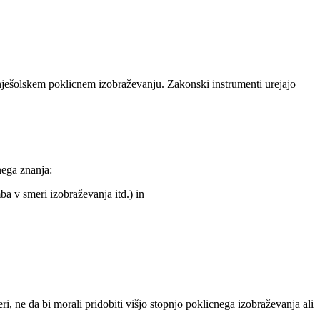
nješolskem poklicnem izobraževanju. Zakonski instrumenti urejajo
nega znanja:
ba v smeri izobraževanja itd.) in
ri, ne da bi morali pridobiti višjo stopnjo poklicnega izobraževanja ali