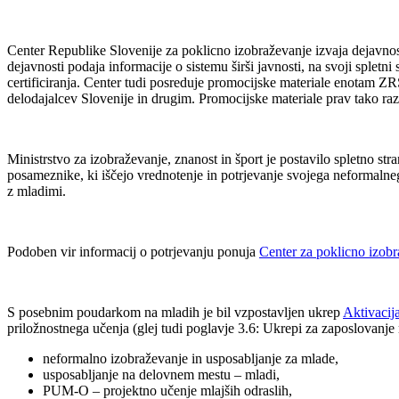
Center Republike Slovenije za poklicno izobraževanje izvaja dejavnost
dejavnosti podaja informacije o sistemu širši javnosti, na svoji spletn
certificiranja. Center tudi posreduje promocijske materiale enotam ZR
delodajalcev Slovenije in drugim. Promocijske materiale prav tako ra
Ministrstvo za izobraževanje, znanost in šport je postavilo spletno str
posameznike, ki iščejo vrednotenje in potrjevanje svojega neformalne
z mladimi.
Podoben vir informacij o potrjevanju ponuja
Center za poklicno izob
S posebnim poudarkom na mladih je bil vzpostavljen ukrep
Aktivacij
priložnostnega učenja (glej tudi poglavje 3.6: Ukrepi za zaposlovanje
neformalno izobraževanje in usposabljanje za mlade,
usposabljanje na delovnem mestu – mladi,
PUM-O – projektno učenje mlajših odraslih,