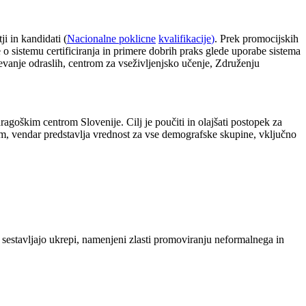
i in kandidati (
Nacionalne poklicne
kvalifikacije
)
. Prek promocijskih
e o sistemu certificiranja in primere dobrih praks glede uporabe sistema
evanje odraslih, centrom za vseživljenjsko učenje, Združenju
agoškim centrom Slovenije. Cilj je poučiti in olajšati postopek za
im, vendar predstavlja vrednost za vse demografske skupine, vključno
sestavljajo ukrepi, namenjeni zlasti promoviranju neformalnega in