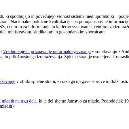
i, ki spodbujajo in povečujejo vidnost sistema med uporabniki – podjetj
i strani 'Nacionalne poklicne kvalifikacije' pa ponuja osnovne informacij
SZ, centrom za informiranje in karierno svetovanje, centrom za izobraž
zdeli ministrstvom, sindikatom in gospodarskim zbornicam.
an
Vrednotenje in
priznavanje neformalnega znanja
v sodelovanju z Andr
ga in priložnostnega izobraževanja. Spletna stran je usmerjena k odrasl
raževanje
v obliki spletne strani, ki razlaga njegove storitve in dolžnosti.
a mladih na trgu dela
,
ki je del sheme Jamstvo za mlade. Pododdelek 10 
 mladih):