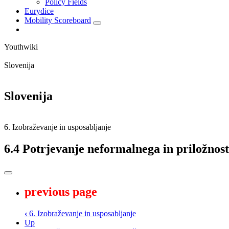
Policy Fields
Eurydice
Mobility Scoreboard
Youthwiki
Slovenija
Slovenija
6. Izobraževanje in usposabljanje
6.4 Potrjevanje neformalnega in priložnos
previous page
‹
6. Izobraževanje in usposabljanje
Up