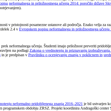
opisu
neformalnega in priložnostnega učenja 2014: poročilo države Slo
potrjevanjem).
etnosti v pristojnosti posamezne ustanove ali področja. Enako velja za
azdelek 2.4 v
Evropskem popisu neformalnega in priložnostnega učenja 
 prek neformalnega učenja. Študenti imajo priložnost preveriti pridob
pravljen na podlagi
Zakona o vrednotenju in priznavanju izobraževanja
.
u
in je predpisan v
Pravilniku o ocenjevanju znanja v poklicnem in
sred
ednotenju neformalno pridobljenega znanja 2016–2021
je bil ustvarjen k
lem programskem obdobju ZRSZ. Projekt koordinira Andragoški center S