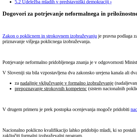
5.2 Udeležba mladih v predstavniški demokraciji
›
Dogovori za potrjevanje neformalnega in priložnostn
Zakon o poklicnem in strokovnem izobraževanju
je pravna podlaga za
priznavanje višjega poklicnega izobraževanja.
Potrjevanje neformalno pridobljenega znanja je v odgovornosti Minist
V Sloveniji sta bila vzpostavljena dva zakonsko urejena kanala ali d
za
nadaljnje vključevanje v formalno izobraževanje
(nadaljevanj
prepoznavanje strokovnih kompetenc
(sistem nacionalnih poklic
V drugem primeru je prek postopka ocenjevanja mogoče pridobiti
nac
Nacionalno poklicno kvalifikacijo lahko pridobijo mladi, ki so postali 
zaključiti formalni izobraževalni program.