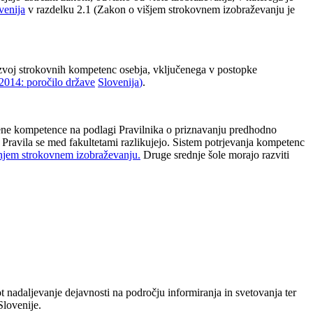
venija
v razdelku 2.1 (Zakon o višjem strokovnem izobraževanju je
 razvoj strokovnih kompetenc osebja, vključenega v postopke
2014: poročilo države
Slovenija
)
.
ljene kompetence na podlagi Pravilnika o priznavanju predhodno
Pravila se med fakultetami razlikujejo. Sistem potrjevanja kompetenc
njem strokovnem izobraževanju
.
Druge srednje šole morajo razviti
ot nadaljevanje dejavnosti na področju informiranja in svetovanja ter
lovenije.